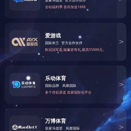
08
江南在线登录入口两
2024-07
暂无........
【查看全文】
24
江南在线登录入口荣
2024-06
暂无........
【查看全文】
07
又逢佳节，情满尔康
2024-06
暂无........
【查看全文】
网站首页
|
关于我们
|
尔康产品
|
网站地图
Copyright
www.fqhrip.com
江南在线登录入口 版权所有 All Rights Reserved