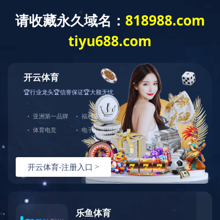
首页
江南(中国)
新
官方
新闻中心
公司新闻
14
江南在线登录入口：
公司新闻
2024-11
暂无........
【查看全文】
胶囊动态
媒体聚焦
07
非凡十年 铸就辉煌
行业资讯
2024-11
暂无........
【查看全文】
视频中心
17
这些新亮点，让江南